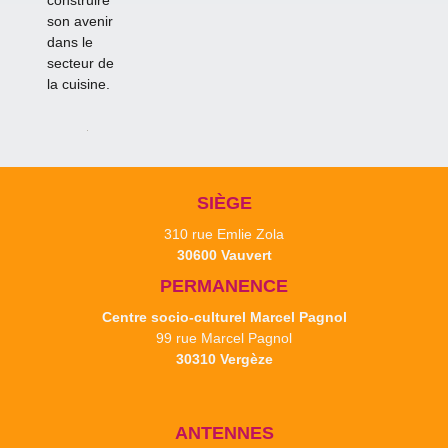
son avenir
dans le
secteur de
la cuisine.
SIÈGE
310 rue Emlie Zola
30600 Vauvert
PERMANENCE
Centre socio-culturel Marcel Pagnol
99 rue Marcel Pagnol
30310 Vergèze
ANTENNES