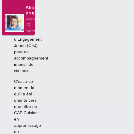
l’industrie
Aliou,
Après cette
projet
première
profes
posté le
étape, il a
sionn
20
intégré le
el et
mars,
Contrat
réussi
2025
te
d’Engagement
Jeune (CEJ)
pour un
accompagnement
intensif de
six mois.
C’est à ce
moment-là
qu’il a été
orienté vers
une offre de
CAP Cuisine
en
apprentissage
au