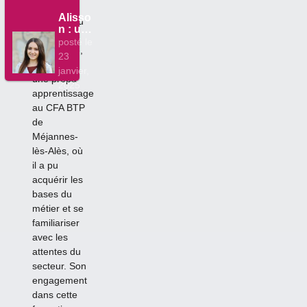
Afin de se
l’industrie
Alisso
préparer au
n : un
monde de
parco
posté le
l’entreprise,
urs
23
guidé
il a intégré
janvier,
par la
une prépa
2025
passi
apprentissage
on
au CFA BTP
pour
de
l’aide
à la
Méjannes-
perso
lès-Alès, où
nne
il a pu
acquérir les
bases du
métier et se
familiariser
avec les
attentes du
secteur. Son
engagement
dans cette